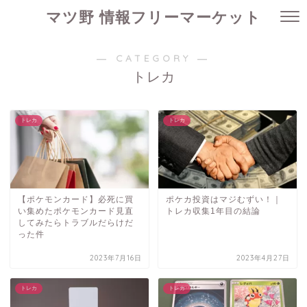
マツ野 情報フリーマーケット
― CATEGORY ―
トレカ
トレカ
トレカ
【ポケモンカード】必死に買
ポケカ投資はマジむずい！｜
い集めたポケモンカード見直
トレカ収集1年目の結論
してみたらトラブルだらけだ
った件
2023年7月16日
2023年4月27日
トレカ
トレカ