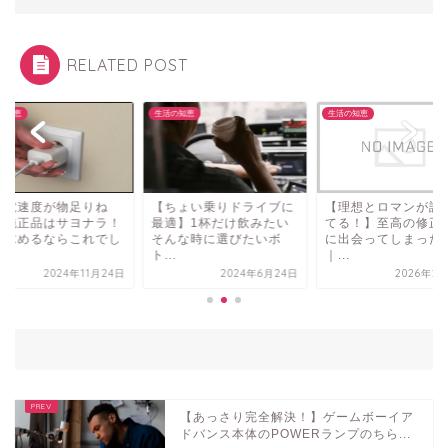
RELATED POST
生活の知恵
生活の知恵
生活の知恵
【ちょい乗りドライブに
【理想とロマンが詰まっ
【充電速度が物足
最適】1杯だけ飲みたい
てる！】至高の修正砥石
ぇ】純正品はサヨ
そんな時に選びたいボ
に出会ってしまった！
速度求めるならこ
ト...
｜...
ょ...
2024年6月24日
2026年2月13日
2024年
【あっさり完全解決！】ゲームボーイア
ドバンス本体のPOWERランプのちら...