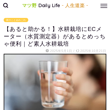
マツ野
Daily Life
- 人生道楽 -
家のことあれこれ
【あると助かる！】水耕栽培にECメ
ーター（水質測定器）があるとめっち
ゃ便利｜ど素人水耕栽培
2025年5月1日
/
2025年10月21日