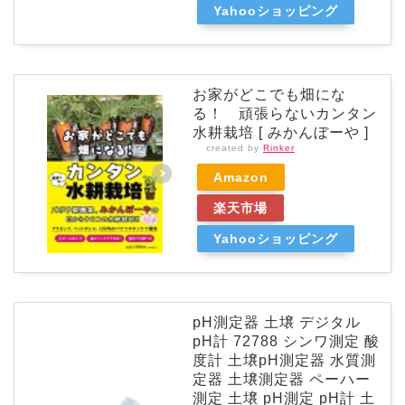
Yahooショッピング
お家がどこでも畑にな
る！ 頑張らないカンタン
水耕栽培 [ みかんぼーや ]
created by
Rinker
Amazon
楽天市場
Yahooショッピング
pH測定器 土壌 デジタル
pH計 72788 シンワ測定 酸
度計 土壌pH測定器 水質測
定器 土壌測定器 ペーハー
測定 土壌 pH測定 pH計 土