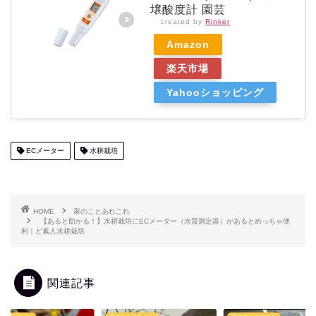
壌酸度計 園芸
created by
Rinker
Amazon
楽天市場
Yahooショッピング
ECメーター
水耕栽培
HOME
家のことあれこれ
【あると助かる！】水耕栽培にECメーター（水質測定器）があるとめっちゃ便
利｜ど素人水耕栽培
関連記事