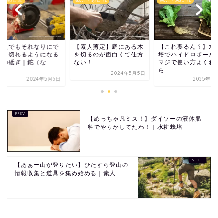
ことあれこれ
家のことあれこれ
家のことあれこれ
素人でもそれなりにで
【素人剪定】庭にある木
【これ要るん？】水
る】切れるようになる
を切るのが面白くて仕方
培でハイドロボール
物の砥ぎ｜鉈（な
ない！
マジで使い方よくわ
...
ら...
2024年5月5日
2024年5月5日
2025年8
【めっちゃ凡ミス！】ダイソーの液体肥
料でやらかしてたわ！｜水耕栽培
【あぁー山が登りたい】ひたすら登山の
情報収集と道具を集め始める｜素人