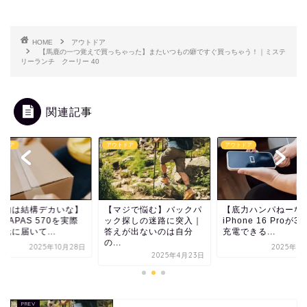
HOME
アウトドア
【馬鹿の一つ覚えで買っちゃった】またいつもの癖ですぐ買っちゃう！｜ミステ
リーランチ クーリー 40
関連記事
トドア
アウトドア
アウトドア
マジで悩む】バックパ
【底力ハンパねーな！】
【実物は結構デカい
ク探しの迷路に突入｜
iPhone 16 Proが3回も
PANTAPAS 570を
えが出ないのは自分
充電できる...
に手元に届いて...
.
2025年7月19日
2025年10
2025年4月23日