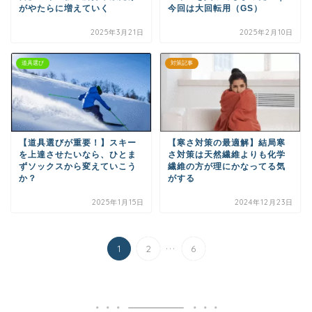
がやたらに増えていく
今回は大回転用（GS）
2025年3月21日
2025年2月10日
道具選び
対策記事
【道具選びが重要！】スキー
【寒さ対策の最適解】結局寒
を上達させたいなら、ひとま
さ対策は天然繊維よりも化学
ずソックスから変えていこう
繊維の方が理にかなってる気
か？
がする
2025年1月15日
2024年12月23日
...
1
2
6