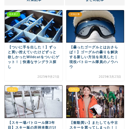
道具選び
対策記事
【ついに手を出した！】ずっ
【曇ったゴーグルとはおさら
と買い控えていたけどずっと
ば！】ゴーグルの曇りを解決
欲しかったWildcatをついにゲ
する新しい方法を発見した｜
ット！｜快適なサングラス探
現役パトロール隊員のノウハ
し
ウ
2025年9月21日
2025年3月23日
コラム
コラム
【スキー場パトロール隊3年
【衝動買い】またしても中古
目】スキー板の所持本数だけ
スキーを買ってしまった！｜