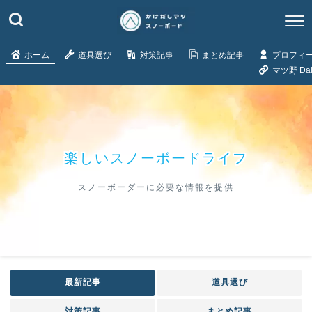
ホーム
道具選び
対策記事
まとめ記事
プロフィ
マツ野 Dail
楽しいスノーボードライフ
スノーボーダーに必要な情報を提供
最新記事
道具選び
対策記事
まとめ記事