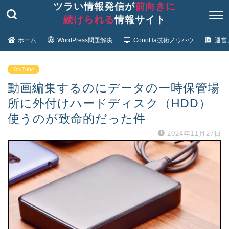
ツラい情報発信が
前向きに
続けられる
情報サイト
ホーム
WordPress問題解決
ConoHa技術ノウハウ
運営
YouTube
動画編集するのにデータの一時保管場
所に外付けハードディスク（HDD）
使うのが致命的だった件
2024年11月27日