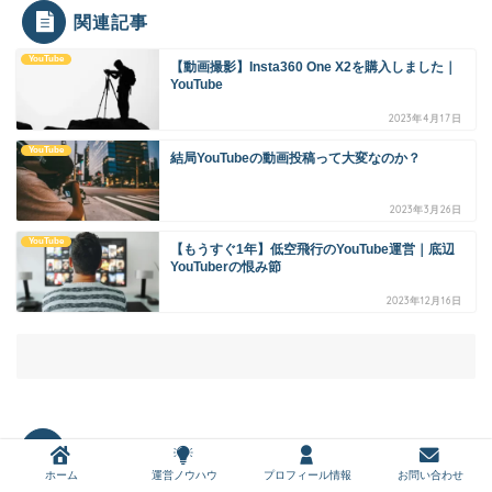
関連記事
YouTube
【動画撮影】Insta360 One X2を購入しました｜
YouTube
2023年4月17日
YouTube
結局YouTubeの動画投稿って大変なのか？
2023年3月26日
YouTube
【もうすぐ1年】低空飛行のYouTube運営｜底辺
YouTuberの恨み節
2023年12月16日
COMMENT
ホーム
運営ノウハウ
プロフィール情報
お問い合わせ